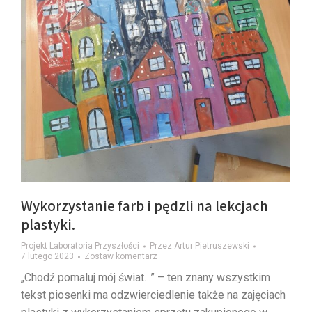
Wykorzystanie farb i pędzli na lekcjach
plastyki.
Projekt Laboratoria Przyszłości
Przez
Artur Pietruszewski
7 lutego 2023
Zostaw komentarz
„Chodź pomaluj mój świat…” – ten znany wszystkim
tekst piosenki ma odzwierciedlenie także na zajęciach