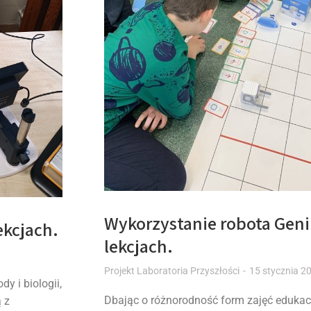
Wykorzystanie robota Geni
ekcjach.
lekcjach.
Projekt Laboratoria Przyszłości
15 stycznia 2
y i biologii,
Dbając o różnorodność form zajęć eduka
 z