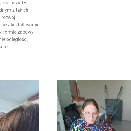
rzez udział w
ednym z takich
u rozwój
e czy kształtowanie
w formie zabawy.
ie odległości,
a to…