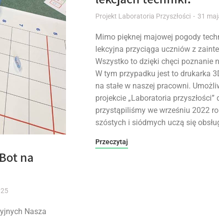
Projekt Laboratoria Przyszłości
31 maj
Mimo pięknej majowej pogody tech
lekcyjna przyciąga uczniów z zain
Wszystko to dzięki chęci poznanie 
W tym przypadku jest to drukarka 3D
na stałe w naszej pracowni. Umożli
projekcie „Laboratoria przyszłości” 
przystąpiliśmy we wrześniu 2022 ro
szóstych i siódmych uczą się obsłu
Przeczytaj
Bot na
025
cyjnych Nasza