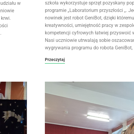
szkoła wykorzystuje sprzęt pozyskany pop
 udziału w
programie „Laboratorium przyszłości „. J
zniowie
nowinek jest robot GeniBot, dzięki którem
krwi.
kreatywności, umiejętność pracy w zespol
ości
kompetencji cyfrowych łatwiej przyswoić 
…
Nasi uczniowie utrwalają sobie oszacowan
wygrywania programu do robota GeniBot, 
Przeczytaj