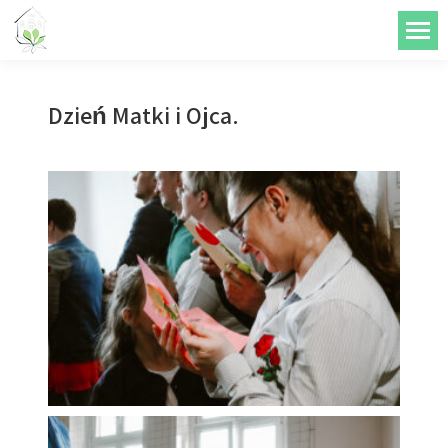
do
treści
Dzień Matki i Ojca.