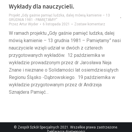
Wykłady dla nauczycieli.
Projekt „Gdy gaśnie pamięć ludzka, dalej mówią kamienie – 13
GRUDNIA 1981 - PAMIĘTAMY!”
Przez
Artur Wyder
6 listopada 2021
Zostaw komentarz
W ramach projektu „Gdy gaśnie pamięć ludzka, dalej
mówią kamienie – 13 grudnia 1981 – Pamiętamy” nasi
nauczyciele wzięli udział w dwóch z czterech
przygotowanych wykładów. 12 października w
wykładzie prowadzonym przez dr Jarosława Neja
Znane i nieznane o Solidarności lat osiemdziesiątych
Regionu Śląsko -Dąbrowskiego. 19 października w
wykładzie przygotowanym przez dr Andrzeja
Sznajdera Pamięć…
© Zespół Szkół Specjalnych 2021. Wszelkie prawa zastrzeżone.
Deklaracja dostępności