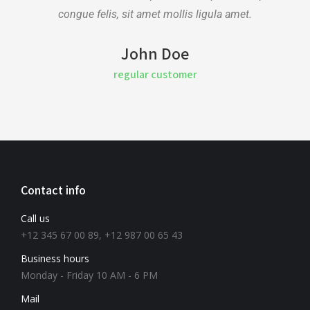
congue felis, sit amet mollis ligula amet.
John Doe
regular customer
Contact info
Call us
+12 345 67 00 89, +12 987 00 65 43
Business hours
Monday - Friday 10 AM - 6 PM
Mail