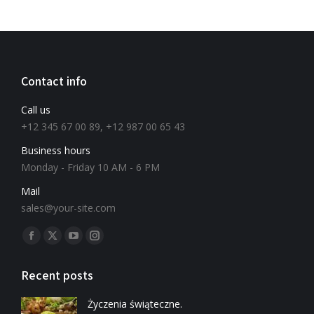
Contact info
Call us
+12 345 67 00 89, +12 987 00 65 43
Business hours
Monday - Friday 10 AM - 6 PM
Mail
sales@your-site.com
Znajdź nas na:
Recent posts
Życzenia świąteczne.