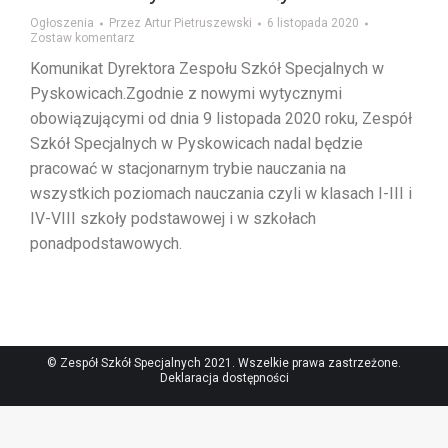
Ogłoszenia
Przez
Artur Pietruszewski
6 listopada 2020
Zostaw komentarz
Komunikat Dyrektora Zespołu Szkół Specjalnych w
Pyskowicach.Zgodnie z nowymi wytycznymi
obowiązującymi od dnia 9 listopada 2020 roku, Zespół
Szkół Specjalnych w Pyskowicach nadal będzie
pracować w stacjonarnym trybie nauczania na
wszystkich poziomach nauczania czyli w klasach I-III i
IV-VIII szkoły podstawowej i w szkołach
ponadpodstawowych.
© Zespół Szkół Specjalnych 2021. Wszelkie prawa zastrzeżone.
Deklaracja dostępności