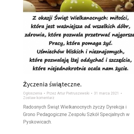
Życzenia świąteczne.
Ogłoszenia
Przez
Artur Pietruszewski
31 marca 2021
Zostaw komentarz
Radosnych Świąt Wielkanocnych życzy Dyrekcja i
Grono Pedagogiczne Zespołu Szkół Specjalnych w
Pyskowicach.