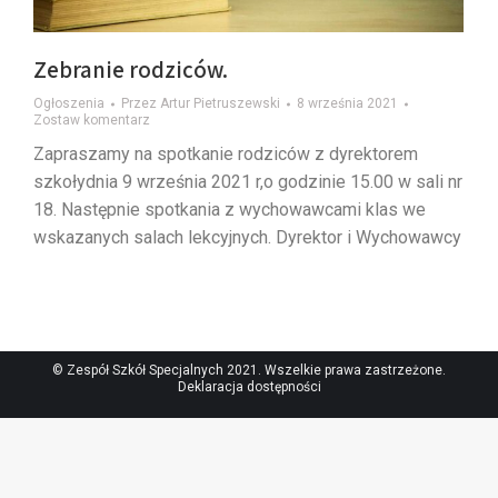
Zebranie rodziców.
Ogłoszenia
Przez
Artur Pietruszewski
8 września 2021
Zostaw komentarz
Zapraszamy na spotkanie rodziców z dyrektorem
szkołydnia 9 września 2021 r,o godzinie 15.00 w sali nr
18. Następnie spotkania z wychowawcami klas we
wskazanych salach lekcyjnych. Dyrektor i Wychowawcy
© Zespół Szkół Specjalnych 2021. Wszelkie prawa zastrzeżone.
Deklaracja dostępności