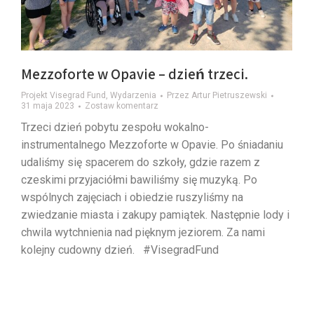
Mezzoforte w Opavie – dzień trzeci.
Projekt Visegrad Fund
,
Wydarzenia
Przez
Artur Pietruszewski
31 maja 2023
Zostaw komentarz
Trzeci dzień pobytu zespołu wokalno-
instrumentalnego Mezzoforte w Opavie. Po śniadaniu
udaliśmy się spacerem do szkoły, gdzie razem z
czeskimi przyjaciółmi bawiliśmy się muzyką. Po
wspólnych zajęciach i obiedzie ruszyliśmy na
zwiedzanie miasta i zakupy pamiątek. Następnie lody i
chwila wytchnienia nad pięknym jeziorem. Za nami
kolejny cudowny dzień. #VisegradFund