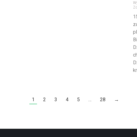
W
Z
1
z
p
B
D
c
D
k
1
2
3
4
5
…
28
→