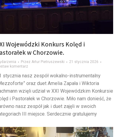
XI Wojewódzki Konkurs Kolęd i
astorałek w Chorzowie.
ydarzenia
Przez
Artur Pietruszewski
21 stycznia 2026
ostaw komentarz
1 stycznia nasz zespół wokalno-instrumentalny
Mezzoforte” oraz duet Amelia Zapała i Wiktoria
achmann wzięli udział w XXI Wojewódzkim Konkursie
olęd i Pastorałek w Chorzowie. Miło nam donieść, że
arówno nasz zespół jak i duet zajęli w swoich
ategoriach III miejsce. Serdecznie gratulujemy