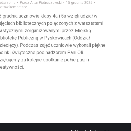
ydarzenia
Przez
Artur Pietruszewski
15 grudnia 2025
ostaw komentarz
5 grudnia uczniowie klasy 4a i 5a wzięli udział w
ajęciach bibliotecznych połączonych z warsztatami
lastycznymi zorganizowanymi przez Miejską
ibliotekę Publiczną w Pyskowicach (Oddział
ziecięcy). Podczas zajęć uczniowie wykonali piękne
hoinki świąteczne pod nadzorem Pani Oli.
ziękujemy za kolejne spotkanie pełne pasji i
reatywności.