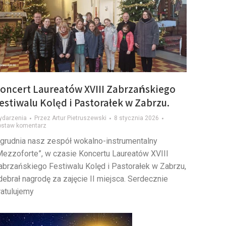
oncert Laureatów XVIII Zabrzańskiego
estiwalu Kolęd i Pastorałek w Zabrzu.
ydarzenia
Przez
Artur Pietruszewski
8 stycznia 2026
ostaw komentarz
 grudnia nasz zespół wokalno-instrumentalny
Mezzoforte”, w czasie Koncertu Laureatów XVIII
abrzańskiego Festiwalu Kolęd i Pastorałek w Zabrzu,
debrał nagrodę za zajęcie II miejsca. Serdecznie
ratulujemy