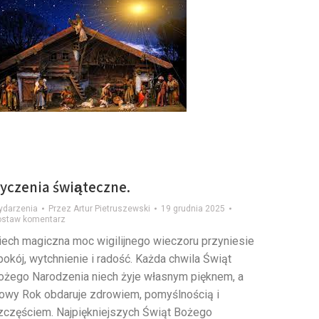
yczenia świąteczne.
ydarzenia
Przez
Artur Pietruszewski
19 grudnia 2025
ostaw komentarz
iech magiczna moc wigilijnego wieczoru przyniesie
pokój, wytchnienie i radość. Każda chwila Świąt
ożego Narodzenia niech żyje własnym pięknem, a
owy Rok obdaruje zdrowiem, pomyślnością i
zczęściem. Najpiękniejszych Świąt Bożego