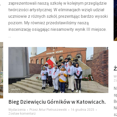
zaprezentowali naszą szkołę w kolejnym przeglądzie
b
twórczości artystycznej. W eliminacjach wzięli udział
uczniowie z różnych szkół, prezentując bardzo wysoki
poziom. My również przedstawiliśmy naszą
inscenizację osiągając niesamowity wynik III miejsce.
…
Ż
W
Z
N
s
Bieg Dziewięciu Górników w Katowicach.
B
N
Wydarzenia
Przez
Artur Pietruszewski
16 grudnia 2025
Zostaw komentarz
s