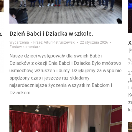
Dzień Babci i Dziadka w szkole.
X
Wydarzenia
Przez
Artur Pietruszewski
22 stycznia 2026
Zostaw komentarz
P
Nasze dzieci występowały dla swoich Babć i
W
Dziadków z okazji Dnia Babci i Dziadka Było mnóstwo
Z
uśmiechów, wzruszeń i dumy. Dziękujemy za wspólnie
2
spędzony czas i jeszcze raz składamy
„
najserdeczniejsze życzenia wszystkim Babciom i
L
Dziadkom
K
z
k