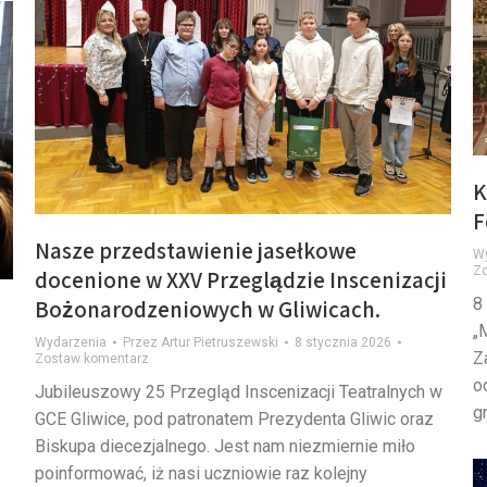
K
F
Nasze przedstawienie jasełkowe
W
Z
docenione w XXV Przeglądzie Inscenizacji
8
Bożonarodzeniowych w Gliwicach.
„
Wydarzenia
Przez
Artur Pietruszewski
8 stycznia 2026
Z
Zostaw komentarz
o
Jubileuszowy 25 Przegląd Inscenizacji Teatralnych w
g
GCE Gliwice, pod patronatem Prezydenta Gliwic oraz
Biskupa diecezjalnego. Jest nam niezmiernie miło
poinformować, iż nasi uczniowie raz kolejny