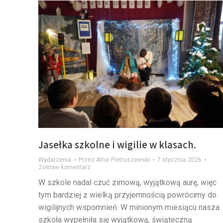
Jasełka szkolne i wigilie w klasach.
Wydarzenia
Przez
Artur Pietruszewski
7 stycznia 2026
Zostaw komentarz
W szkole nadal czuć zimową, wyjątkową aurę, więc
tym bardziej z wielką przyjemnością powrócimy do
wigilijnych wspomnień. W minionym miesiącu nasza
szkoła wypełniła się wyjątkową, świąteczną