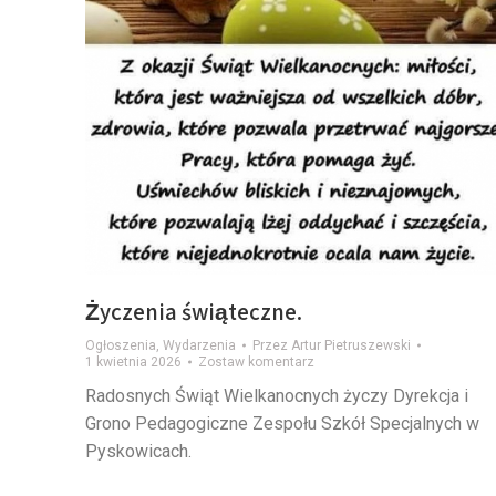
Życzenia świąteczne.
Ogłoszenia
,
Wydarzenia
Przez
Artur Pietruszewski
1 kwietnia 2026
Zostaw komentarz
Radosnych Świąt Wielkanocnych życzy Dyrekcja i
Grono Pedagogiczne Zespołu Szkół Specjalnych w
Pyskowicach.