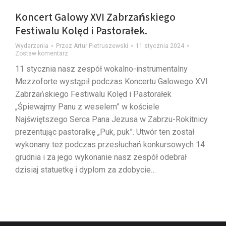
Koncert Galowy XVI Zabrzańskiego
Festiwalu Kolęd i Pastorałek.
Wydarzenia
Przez
Artur Pietruszewski
11 stycznia 2024
Zostaw komentarz
11 stycznia nasz zespół wokalno-instrumentalny
Mezzoforte wystąpił podczas Koncertu Galowego XVI
Zabrzańskiego Festiwalu Kolęd i Pastorałek
„Śpiewajmy Panu z weselem” w kościele
Najświętszego Serca Pana Jezusa w Zabrzu-Rokitnicy
prezentując pastorałkę „Puk, puk”. Utwór ten został
wykonany też podczas przesłuchań konkursowych 14
grudnia i za jego wykonanie nasz zespół odebrał
dzisiaj statuetkę i dyplom za zdobycie…