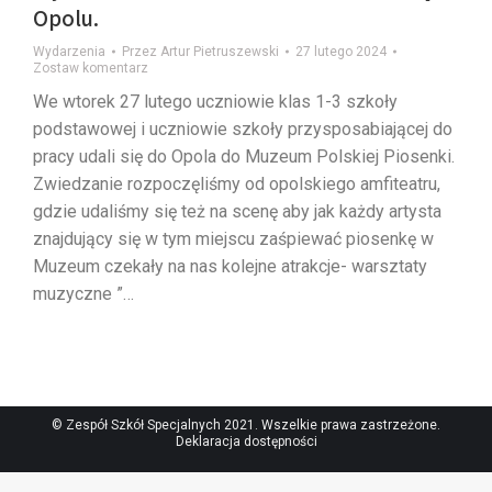
Opolu.
Wydarzenia
Przez
Artur Pietruszewski
27 lutego 2024
Zostaw komentarz
We wtorek 27 lutego uczniowie klas 1-3 szkoły
podstawowej i uczniowie szkoły przysposabiającej do
pracy udali się do Opola do Muzeum Polskiej Piosenki.
Zwiedzanie rozpoczęliśmy od opolskiego amfiteatru,
gdzie udaliśmy się też na scenę aby jak każdy artysta
znajdujący się w tym miejscu zaśpiewać piosenkę w
Muzeum czekały na nas kolejne atrakcje- warsztaty
muzyczne ”…
© Zespół Szkół Specjalnych 2021. Wszelkie prawa zastrzeżone.
Deklaracja dostępności