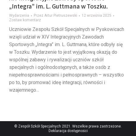
„Integra” im. L. Guttmana w Toszku.
Wydarzenia
Przez
Artur Pietruszewski
12 września 2025
Zostaw komentarz
Uczniowie Zespołu Szkół Specjalnych w Pyskowicach
wzięli udział w XIV Integracyjnych Zawodach
Sportowych „Integra” im. L. Guttmana, które odbyły się
w Toszku. Wydarzenie to jest wyjątkową okazją do
wspólnej zabawy i rywalizacji uczniów szkół
specjalnych i ogólnodostępnych, a także osób z
niepełnosprawnościami i pełnosprawnych – wszystko
po to, by promować ideę integracji, równości i
wzajemnego…
© Zespół Szkół Specjalnych 2021. Wszelkie prawa zastrzeżone.
Deklaracja dostępności