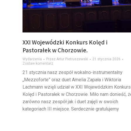
XXI Wojewódzki Konkurs Kolęd i
Pastorałek w Chorzowie.
Wydarzenia
Przez
Artur Pietruszewski
21 stycznia 2026
Zostaw komentarz
21 stycznia nasz zespół wokalno-instrumentalny
„Mezzoforte” oraz duet Amelia Zapała i Wiktoria
Lachmann wzięli udział w XXI Wojewódzkim Konkurs
Kolęd i Pastorałek w Chorzowie. Miło nam donieść, ż
zarówno nasz zespół jak i duet zajęli w swoich
kategoriach III miejsce. Serdecznie gratulujemy