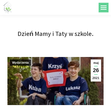
do
treści
Dzień Mamy i Taty w szkole.
Wydarzenia
maj
26
2021