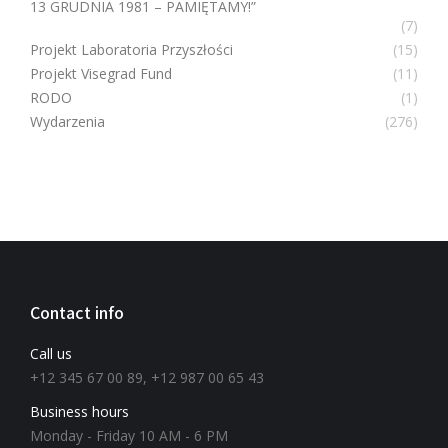
13 GRUDNIA 1981 – PAMIĘTAMY!”
(7)
Projekt Laboratoria Przyszłości
(15)
Projekt Visegrad Fund
(11)
RODO
(1)
Wydarzenia
(276)
Contact info
Call us
+12 345 67 00 89, +12 987 00 65 43
Business hours
Monday - Friday 10 AM - 6 PM