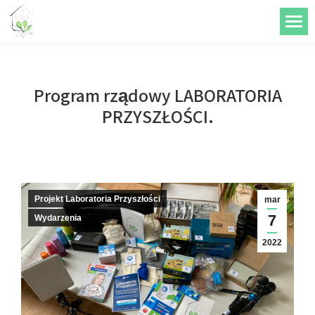
do
treści
Program rządowy LABORATORIA
PRZYSZŁOŚCI.
Projekt Laboratoria Przyszłości
mar
7
Wydarzenia
2022