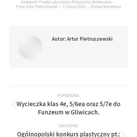
Kategorie:
Projekt Laboratoria Przyszłości
,
Wydarzenia
Przez
Artur Pietruszewski
7 marca 2022
Zostaw komentarz
Autor:
Artur Pietruszewski
POPRZEDNIE
Wycieczka klas 4e, 5/6ea oraz 5/7e do
Funzeum w Gliwicach.
NASTĘPNE
Ogólnopolski konkurs plastyczny pt.: