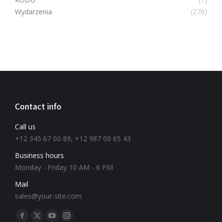
Wydarzenia
(276)
Contact info
Call us
+12 345 67 00 89, +12 987 00 65 43
Business hours
Monday - Friday 10 AM - 6 PM
Mail
sales@your-site.com
Znajdź nas na: