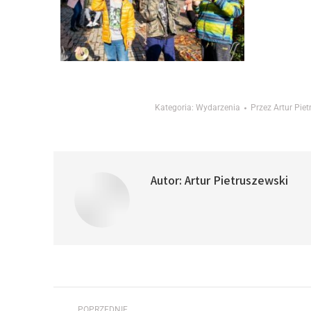
Kategoria:
Wydarzenia
Przez
Artur Pie
Autor:
Artur Pietruszewski
POPRZEDNIE