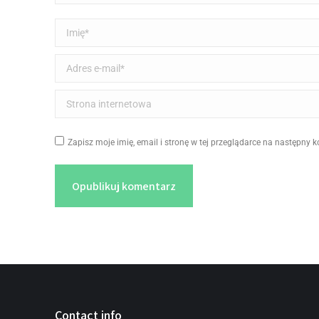
Imię *
Adres e-mail *
Strona internetowa
Zapisz moje imię, email i stronę w tej przeglądarce na następny 
Opublikuj komentarz
Contact info