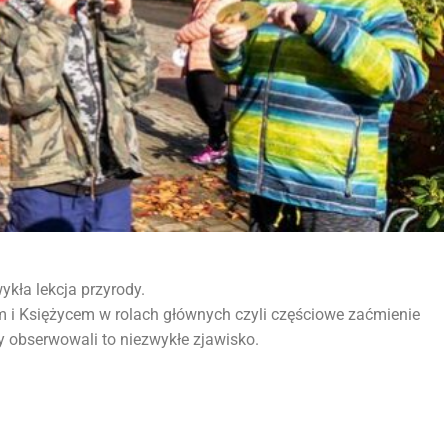
ykła lekcja przyrody.
m i Księżycem w rolach głównych czyli częściowe zaćmienie
 obserwowali to niezwykłe zjawisko.