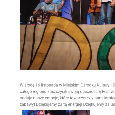
W środę 16 listopada w Miejskim Ośrodku Kultury i S
całego regionu zaszczycili swoją obecnością Festiwa
oddaje nasze emocje, które towarzyszyły nam tamtego
zabawy! Dziękujemy za tą energię! Dziękujemy za ud