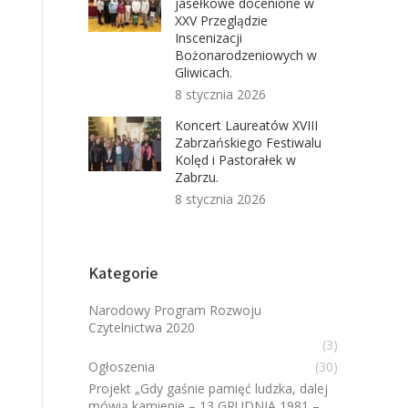
jasełkowe docenione w
XXV Przeglądzie
Inscenizacji
Bożonarodzeniowych w
Gliwicach.
8 stycznia 2026
Koncert Laureatów XVIII
Zabrzańskiego Festiwalu
Kolęd i Pastorałek w
Zabrzu.
8 stycznia 2026
Kategorie
Narodowy Program Rozwoju
Czytelnictwa 2020
(3)
Ogłoszenia
(30)
Projekt „Gdy gaśnie pamięć ludzka, dalej
mówią kamienie – 13 GRUDNIA 1981 –