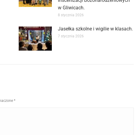
Inscenizacji Bożonarodzeniowych
w Gliwicach.
8 stycznia 2026
Jasełka szkolne i wigilie w klasach.
7 stycznia 2026
znaczone
*