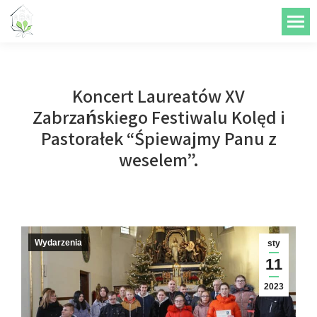
do
treści
Koncert Laureatów XV
Zabrzańskiego Festiwalu Kolęd i
Pastorałek “Śpiewajmy Panu z
weselem”.
Wydarzenia
sty
11
2023