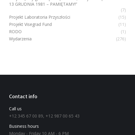
13 GRUDNIA 1981 – PAMIĘTAMY!”
(7)
Projekt Laboratoria Przyszłości
(15)
Projekt Visegrad Fund
(11)
RODO
(1)
Wydarzenia
(276)
Contact info
Call us
+12 345 67 00 89, +12 987 00 65 43
Business hours
Monday - Friday 10 AM - 6 PM