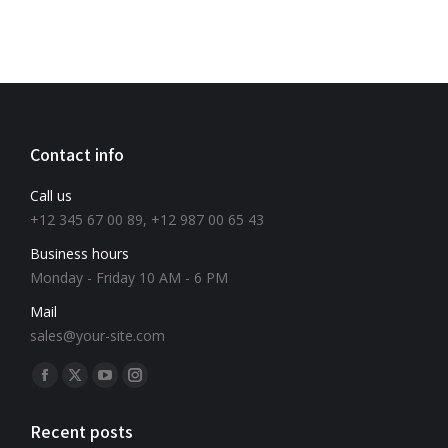
Contact info
Call us
+12 345 67 00 89, +12 987 00 65 43
Business hours
Monday - Friday 10 AM - 6 PM
Mail
sales@your-site.com
Znajdź nas na:
Recent posts