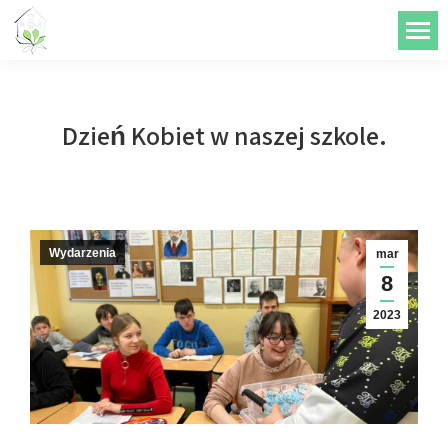
do
treści
Dzień Kobiet w naszej szkole.
Wydarzenia
mar
8
2023