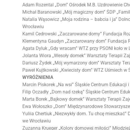
Adam Rozental „Dom” Ośrodek M.B. Uzdrowienie C
Michał Baranowski „Mój magiczny dom” ŚDP „Famili
Natalia Wąsowicz „Moja rodzina – babcia i ja” Dol
Wrocławiu
Kamil Cedrowski „Zaczarowane domy” Fundacja Rozwo
Klementyna Gaudyn „Zaczarowany dom” Fundacja Roz
Agata Dyluk „Gdy wracam” WTZ przy PSONI koło w L
Jolanta Wiora „Wesoły domek” Warsztaty Terapii Zaj
Dariusz Żydek „Mój wymarzony dom” Warsztaty Terap
Paweł Kujtkowski „Kwiecisty dom” WTZ Uśmiech w 
WYRÓŻNIENIA
Marcin Piskorek „Na wsi” Śląskie Centrum Edukacji i 
Filip Oczadły „Dom nad rzeką” Śląskie Centrum Eduka
Marta Borek „Bajkowy domek” Warsztaty Terapii Zaję
Ewa Wołoszko „Dom” Międzynarodowe Stowarzyszen
Yuliia Chertiuk „Niezwykły dom. Tu chcę mieszkać”
we Wrocławiu
Zuzanna Krueger „Kolory domowej miłości” Młodz