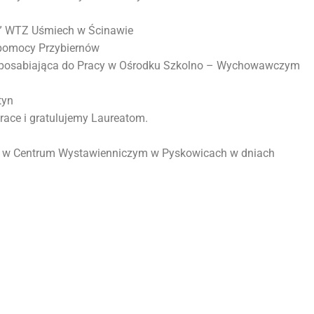
w” WTZ Uśmiech w Ścinawie
pomocy Przybiernów
ysposabiająca do Pracy w Ośrodku Szkolno – Wychowawczym
tyn
race i gratulujemy Laureatom.
ć w Centrum Wystawienniczym w Pyskowicach w dniach