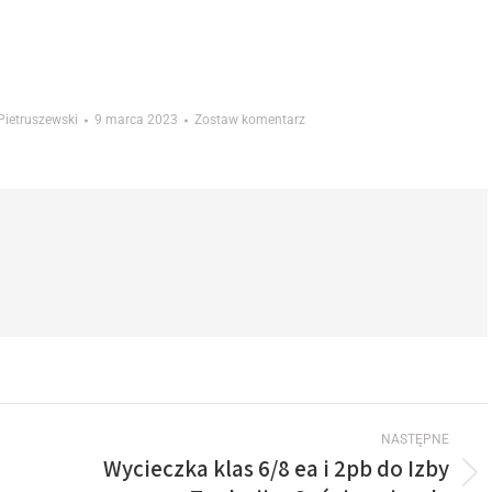
Pietruszewski
9 marca 2023
Zostaw komentarz
NASTĘPNE
Wycieczka klas 6/8 ea i 2pb do Izby