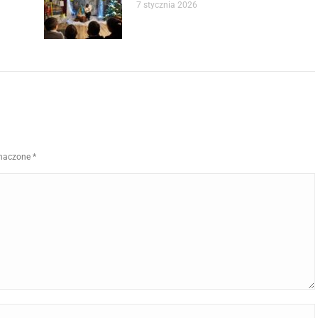
7 stycznia 2026
znaczone
*