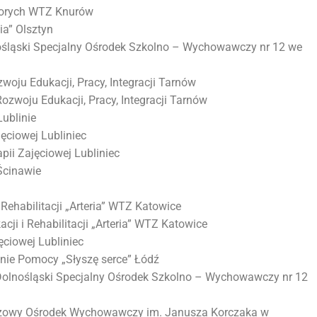
horych WTZ Knurów
a” Olsztyn
nośląski Specjalny Ośrodek Szkolno – Wychowawczy nr 12 we
ju Edukacji, Pracy, Integracji Tarnów
woju Edukacji, Pracy, Integracji Tarnów
ublinie
ęciowej Lubliniec
ii Zajęciowej Lubliniec
Ścinawie
Rehabilitacji „Arteria” WTZ Katowice
cji i Rehabilitacji „Arteria” WTZ Katowice
ciowej Lubliniec
ie Pomocy „Słyszę serce” Łódź
 Dolnośląski Specjalny Ośrodek Szkolno – Wychowawczy nr 12
ieżowy Ośrodek Wychowawczy im. Janusza Korczaka w