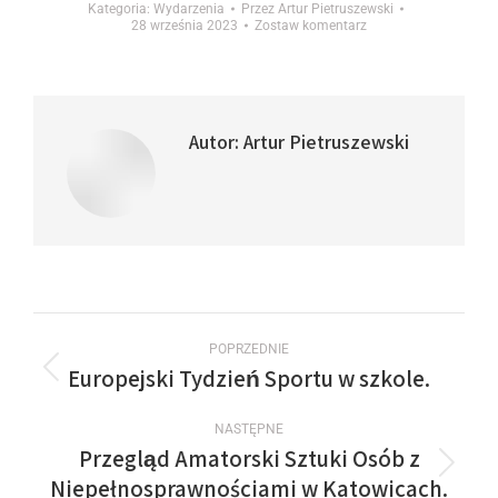
Kategoria:
Wydarzenia
Przez
Artur Pietruszewski
28 września 2023
Zostaw komentarz
Autor:
Artur Pietruszewski
POPRZEDNIE
Europejski Tydzień Sportu w szkole.
NASTĘPNE
Przegląd Amatorski Sztuki Osób z
Niepełnosprawnościami w Katowicach.