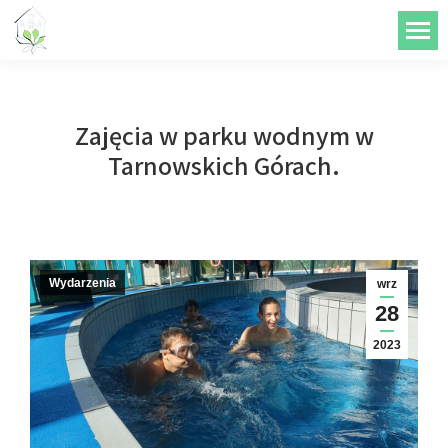
do
treści
Zajęcia w parku wodnym w
Tarnowskich Górach.
Wydarzenia
wrz
28
2023