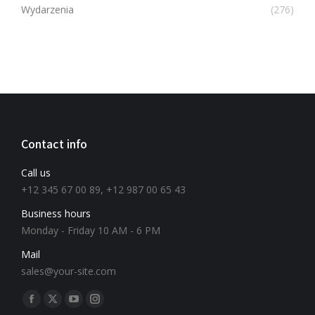
Wydarzenia
(276)
Contact info
Call us
+12 345 67 00 89, +12 987 00 65 43
Business hours
Monday - Friday 10 AM - 6 PM
Mail
sales@your-site.com
Znajdź nas na: