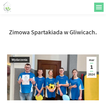
do
treści
Zimowa Spartakiada w Gliwicach.
Wydarzenia
mar
1
2024