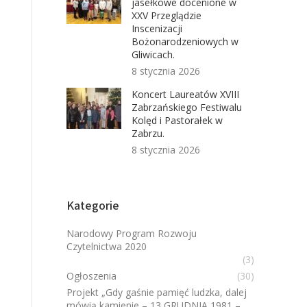
jasełkowe docenione w
XXV Przeglądzie
Inscenizacji
Bożonarodzeniowych w
Gliwicach.
8 stycznia 2026
Koncert Laureatów XVIII
Zabrzańskiego Festiwalu
Kolęd i Pastorałek w
Zabrzu.
8 stycznia 2026
Kategorie
Narodowy Program Rozwoju
Czytelnictwa 2020
(3)
Ogłoszenia
(30)
Projekt „Gdy gaśnie pamięć ludzka, dalej
mówią kamienie – 13 GRUDNIA 1981 –