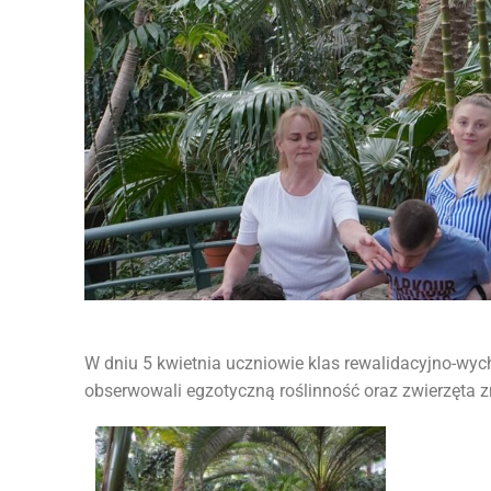
W dniu 5 kwietnia uczniowie klas rewalidacyjno-wyc
obserwowali egzotyczną roślinność oraz zwierzęta z