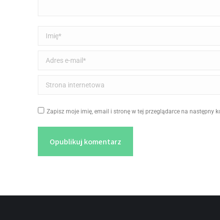
Imię *
Adres e-mail *
Strona internetowa
Zapisz moje imię, email i stronę w tej przeglądarce na następny 
Opublikuj komentarz