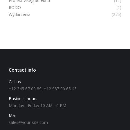
Projekt Visegrad Fund
(11)
RODO
(1)
Wydarzenia
(276)
Contact info
Call us
+12 345 67 00 89, +12 987 00 65 43
Business hours
Monday - Friday 10 AM - 6 PM
Mail
sales@your-site.com