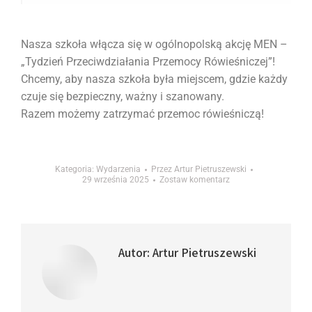
Nasza szkoła włącza się w ogólnopolską akcję MEN –
„Tydzień Przeciwdziałania Przemocy Rówieśniczej”!
Chcemy, aby nasza szkoła była miejscem, gdzie każdy
czuje się bezpieczny, ważny i szanowany.
Razem możemy zatrzymać przemoc rówieśniczą!
Kategoria:
Wydarzenia
Przez
Artur Pietruszewski
29 września 2025
Zostaw komentarz
Autor:
Artur Pietruszewski