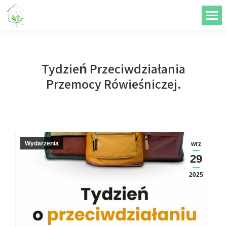
do
treści
Tydzień Przeciwdziałania
Przemocy Rówieśniczej.
Wydarzenia
wrz
29
2025