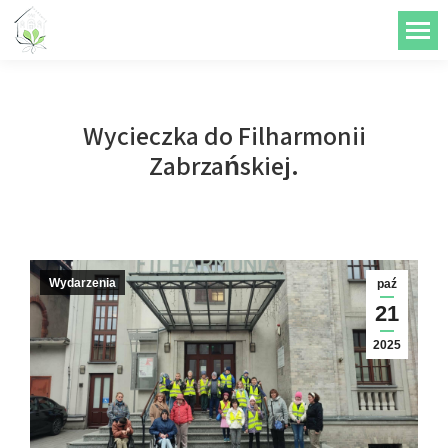
do
treści
Wycieczka do Filharmonii
Zabrzańskiej.
Wydarzenia
paź
21
2025