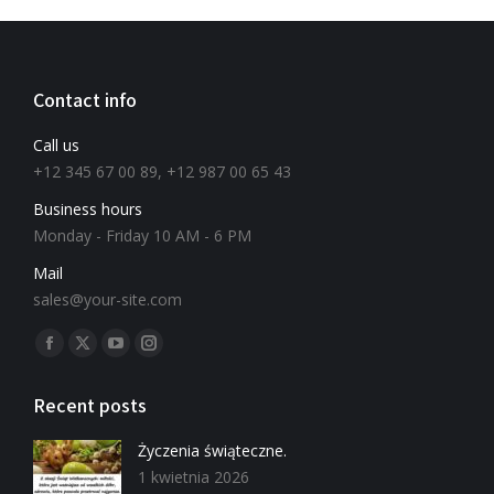
Contact info
Call us
+12 345 67 00 89, +12 987 00 65 43
Business hours
Monday - Friday 10 AM - 6 PM
Mail
sales@your-site.com
Znajdź nas na:
Recent posts
Życzenia świąteczne.
1 kwietnia 2026