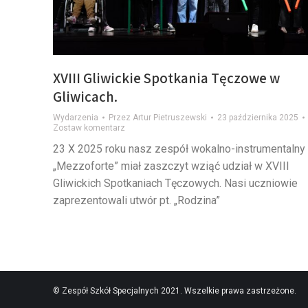
XVIII Gliwickie Spotkania Tęczowe w
Gliwicach.
Wydarzenia
Przez
Artur Pietruszewski
23 października 2025
Zostaw komentarz
23 X 2025 roku nasz zespół wokalno-instrumentalny
„Mezzoforte” miał zaszczyt wziąć udział w XVIII
Gliwickich Spotkaniach Tęczowych. Nasi uczniowie
zaprezentowali utwór pt. „Rodzina”
© Zespół Szkół Specjalnych 2021. Wszelkie prawa zastrzeżone.