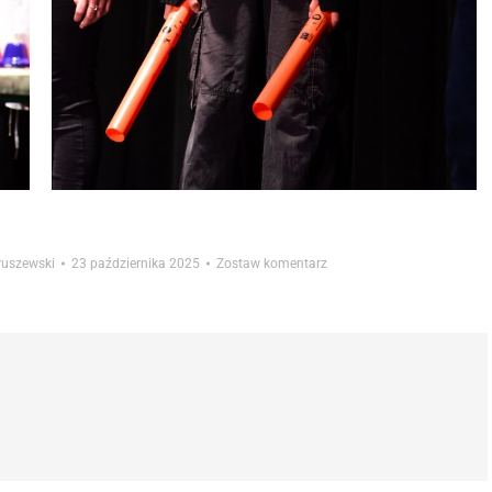
truszewski
23 października 2025
Zostaw komentarz