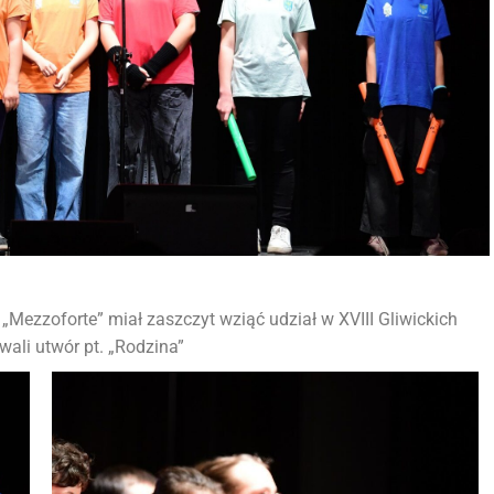
„Mezzoforte” miał zaszczyt wziąć udział w XVIII Gliwickich
ali utwór pt. „Rodzina”