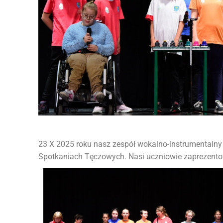
23 X 2025 roku nasz zespół wokalno-instrumentalny 
Spotkaniach Tęczowych. Nasi uczniowie zaprezentow