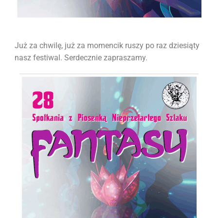
Już za chwilę, już za momencik ruszy po raz dziesiąty
nasz festiwal. Serdecznie zapraszamy.