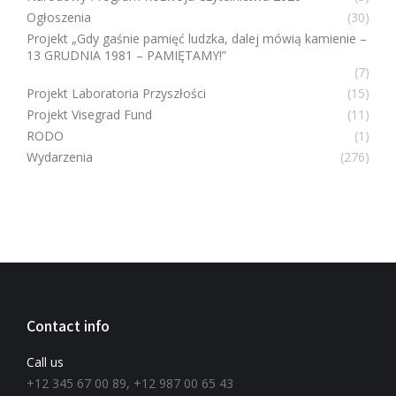
Ogłoszenia
(30)
Projekt „Gdy gaśnie pamięć ludzka, dalej mówią kamienie –
13 GRUDNIA 1981 – PAMIĘTAMY!”
(7)
Projekt Laboratoria Przyszłości
(15)
Projekt Visegrad Fund
(11)
RODO
(1)
Wydarzenia
(276)
Contact info
Call us
+12 345 67 00 89, +12 987 00 65 43