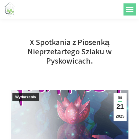
do
treści
X Spotkania z Piosenką
Nieprzetartego Szlaku w
Pyskowicach.
Wydarzenia
lis
21
2025