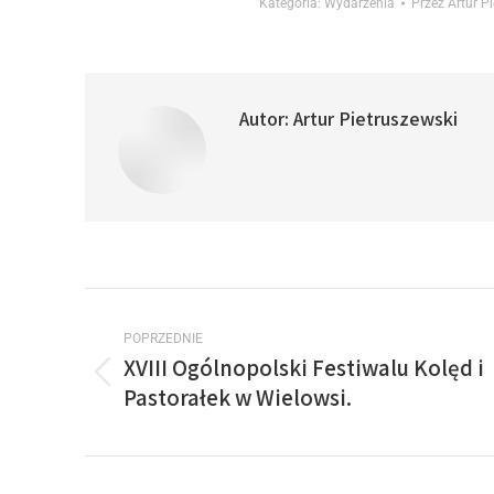
Kategoria:
Wydarzenia
Przez
Artur P
Autor:
Artur Pietruszewski
POPRZEDNIE
XVIII Ogólnopolski Festiwalu Kolęd i
Pastorałek w Wielowsi.