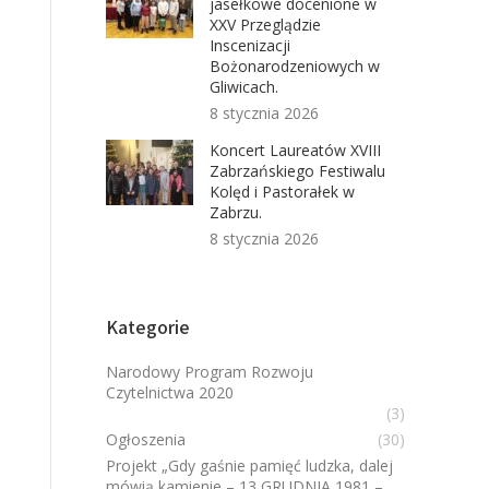
jasełkowe docenione w
XXV Przeglądzie
Inscenizacji
Bożonarodzeniowych w
Gliwicach.
8 stycznia 2026
Koncert Laureatów XVIII
Zabrzańskiego Festiwalu
Kolęd i Pastorałek w
Zabrzu.
8 stycznia 2026
Kategorie
Narodowy Program Rozwoju
Czytelnictwa 2020
(3)
Ogłoszenia
(30)
Projekt „Gdy gaśnie pamięć ludzka, dalej
mówią kamienie – 13 GRUDNIA 1981 –