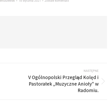
ietruszewski
18 stycznia 2021
Zostaw komentarz
NASTĘPNE
V Ogólnopolski Przegląd Kolęd i
Pastorałek „Muzyczne Anioły” w
Radomiu.