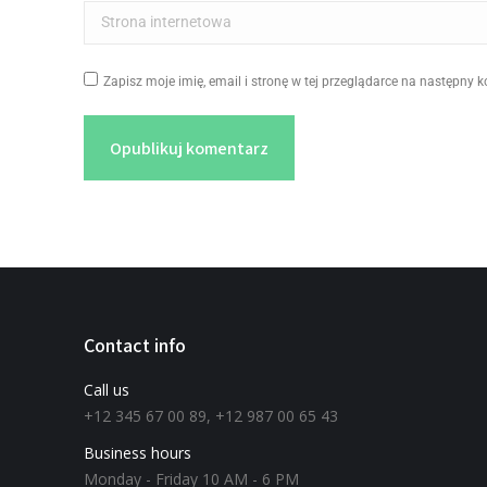
Strona internetowa
Zapisz moje imię, email i stronę w tej przeglądarce na następny 
Opublikuj komentarz
Contact info
Call us
+12 345 67 00 89, +12 987 00 65 43
Business hours
Monday - Friday 10 AM - 6 PM