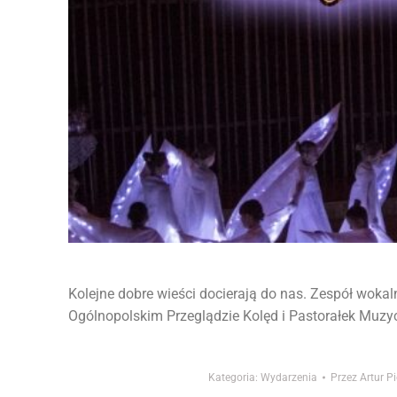
Kolejne dobre wieści docierają do nas. Zespół woka
Ogólnopolskim Przeglądzie Kolęd i Pastorałek Muzyc
Kategoria:
Wydarzenia
Przez
Artur P