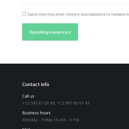
Zapisz moje imię, email i stronę w tej przeglądarce na następny 
Opublikuj komentarz
Contact info
Call us
+12 345 67 00 89, +12 987 00 65 43
Business hours
Monday - Friday 10 AM - 6 PM