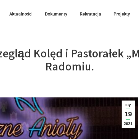
Aktualności
Dokumenty
Rekrutacja
Projekty
zegląd Kolęd i Pastorałek „
Radomiu.
sty
19
2021