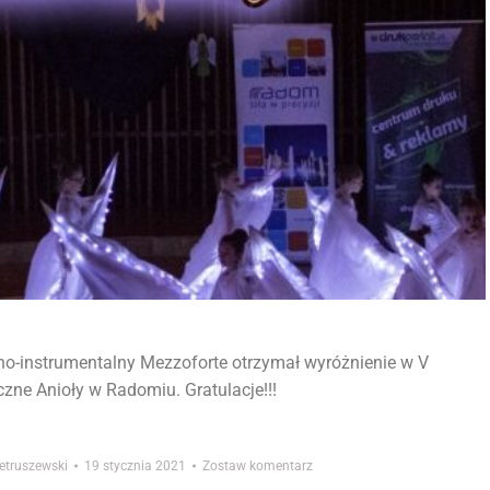
lno-instrumentalny Mezzoforte otrzymał wyróżnienie w V
zne Anioły w Radomiu. Gratulacje!!!
ietruszewski
19 stycznia 2021
Zostaw komentarz