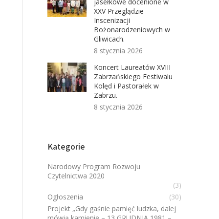
jasełkowe docenione w
XXV Przeglądzie
Inscenizacji
Bożonarodzeniowych w
Gliwicach.
8 stycznia 2026
Koncert Laureatów XVIII
Zabrzańskiego Festiwalu
Kolęd i Pastorałek w
Zabrzu.
8 stycznia 2026
Kategorie
Narodowy Program Rozwoju
Czytelnictwa 2020
(3)
Ogłoszenia
(30)
Projekt „Gdy gaśnie pamięć ludzka, dalej
mówią kamienie – 13 GRUDNIA 1981 –