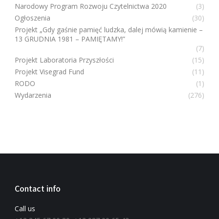
Narodowy Program Rozwoju Czytelnictwa 2020
(3)
Ogłoszenia
(30)
Projekt „Gdy gaśnie pamięć ludzka, dalej mówią kamienie –
13 GRUDNIA 1981 – PAMIĘTAMY!”
(7)
Projekt Laboratoria Przyszłości
(15)
Projekt Visegrad Fund
(11)
RODO
(1)
Wydarzenia
(276)
Contact info
Call us