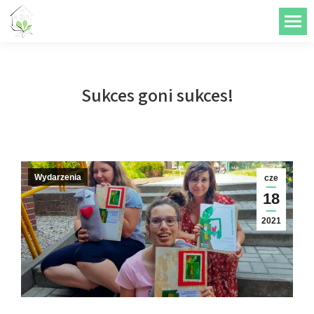
do
treści
Sukces goni sukces!
Wydarzenia
cze
18
2021