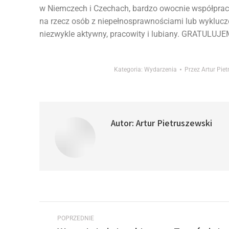
w Niemczech i Czechach, bardzo owocnie współpracu
na rzecz osób z niepełnosprawnościami lub wyklucz
niezwykle aktywny, pracowity i lubiany. GRATULUJE
Kategoria:
Wydarzenia
Przez
Artur Pie
Autor:
Artur Pietruszewski
POPRZEDNIE