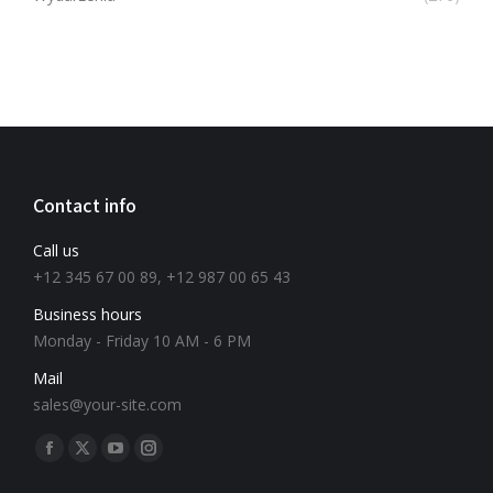
Contact info
Call us
+12 345 67 00 89, +12 987 00 65 43
Business hours
Monday - Friday 10 AM - 6 PM
Mail
sales@your-site.com
Znajdź nas na: