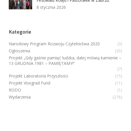
Festiwalu Kolęd i Pastorałek w Zabrzu.
8 stycznia 2026
Kategorie
Narodowy Program Rozwoju Czytelnictwa 2020
(3)
Ogłoszenia
(30)
Projekt „Gdy gaśnie pamięć ludzka, dalej mówią kamienie –
13 GRUDNIA 1981 – PAMIĘTAMY!”
(7)
Projekt Laboratoria Przyszłości
(15)
Projekt Visegrad Fund
(11)
RODO
(1)
Wydarzenia
(276)