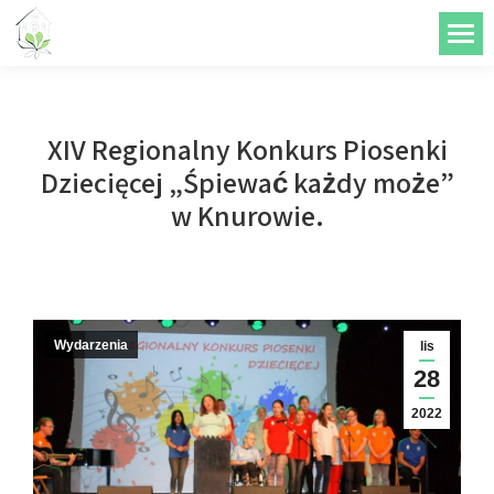
do
treści
XIV Regionalny Konkurs Piosenki
Dziecięcej „Śpiewać każdy może”
w Knurowie.
Wydarzenia
lis
28
2022