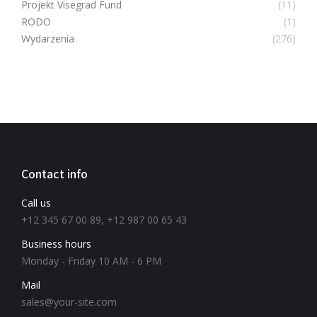
Projekt Visegrad Fund
(11)
RODO
(1)
Wydarzenia
(276)
Contact info
Call us
+12 345 67 00 89, +12 987 00 65 43
Business hours
Monday - Friday 10 AM - 6 PM
Mail
sales@your-site.com