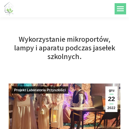
do
treści
Wykorzystanie mikroportów,
lampy i aparatu podczas jasełek
szkolnych.
Projekt Laboratoria Przyszłości
gru
22
2022