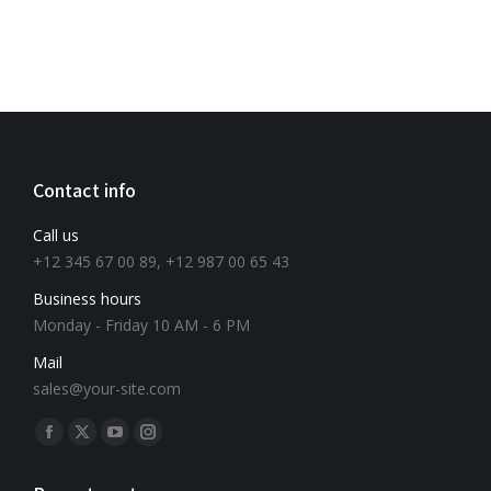
Contact info
Call us
+12 345 67 00 89, +12 987 00 65 43
Business hours
Monday - Friday 10 AM - 6 PM
Mail
sales@your-site.com
Znajdź nas na: