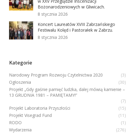
w XXV Przeglądzie Inscenizacji
Bożonarodzeniowych w Gliwicach.
8 stycznia 2026
Koncert Laureatów XVIII Zabrzańskiego
Festiwalu Kolęd i Pastorałek w Zabrzu.
8 stycznia 2026
Kategorie
Narodowy Program Rozwoju Czytelnictwa 2020
(3)
Ogłoszenia
(30)
Projekt „Gdy gaśnie pamięć ludzka, dalej mówią kamienie –
13 GRUDNIA 1981 – PAMIĘTAMY!”
(7)
Projekt Laboratoria Przyszłości
(15)
Projekt Visegrad Fund
(11)
RODO
(1)
Wydarzenia
(276)