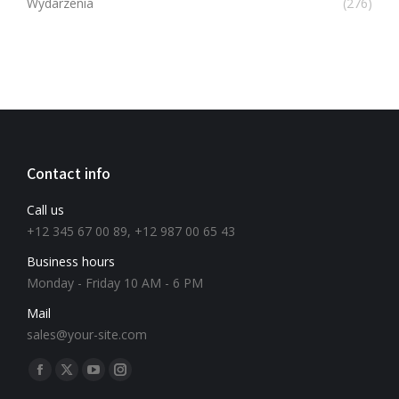
Wydarzenia
(276)
Contact info
Call us
+12 345 67 00 89, +12 987 00 65 43
Business hours
Monday - Friday 10 AM - 6 PM
Mail
sales@your-site.com
Znajdź nas na: