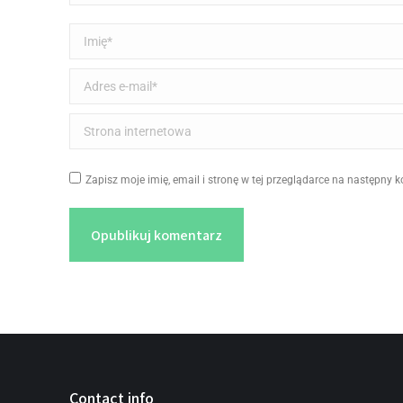
Imię *
Adres e-mail *
Strona internetowa
Zapisz moje imię, email i stronę w tej przeglądarce na następny 
Opublikuj komentarz
Contact info