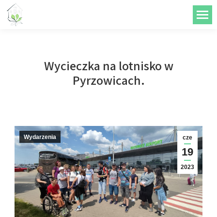
do
treści
Wycieczka na lotnisko w
Pyrzowicach.
Wydarzenia
cze
19
2023