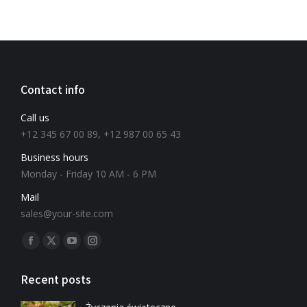
Contact info
Call us
+12 345 67 00 89, +12 987 00 65 43
Business hours
Monday - Friday 10 AM - 6 PM
Mail
sales@your-site.com
Znajdź nas na:
Recent posts