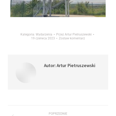
Kategoria:
Wydarzenia
Przez
Artur Pietruszewski
19 czerwca 2023
Zostaw komentarz
Autor:
Artur Pietruszewski
POPRZEDNIE