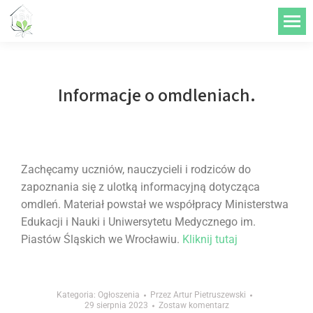
do
treści
Informacje o omdleniach.
Zachęcamy uczniów, nauczycieli i rodziców do
zapoznania się z ulotką informacyjną dotycząca
omdleń. Materiał powstał we współpracy Ministerstwa
Edukacji i Nauki i Uniwersytetu Medycznego im.
Piastów Śląskich we Wrocławiu.
Kliknij tutaj
Kategoria:
Ogłoszenia
Przez
Artur Pietruszewski
29 sierpnia 2023
Zostaw komentarz