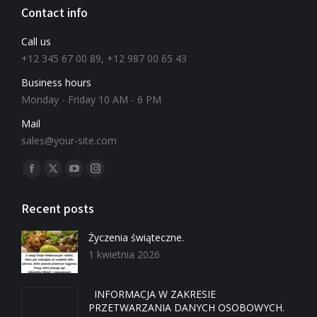
Contact info
Call us
+12 345 67 00 89, +12 987 00 65 43
Business hours
Monday - Friday 10 AM - 6 PM
Mail
sales@your-site.com
Znajdź nas na:
Recent posts
Życzenia świąteczne.
1 kwietnia 2026
INFORMACJA W ZAKRESIE
PRZETWARZANIA DANYCH OSOBOWYCH.