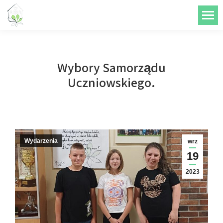
do
treści
Wybory Samorządu
Uczniowskiego.
Wydarzenia
wrz
19
2023