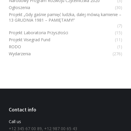
Narodowy Program Rozwoju Czytelnictwa 2020
(3)
Ogłoszenia
(30)
Projekt „Gdy gaśnie pamięć ludzka, dalej mówią kamienie –
13 GRUDNIA 1981 – PAMIĘTAMY!”
(7)
Projekt Laboratoria Przyszłości
(15)
Projekt Visegrad Fund
(11)
RODO
(1)
Wydarzenia
(276)
Contact info
Call us
+12 345 67 00 89, +12 987 00 65 43