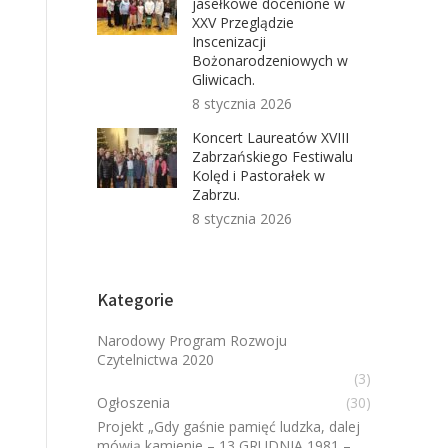
jasełkowe docenione w
XXV Przeglądzie
Inscenizacji
Bożonarodzeniowych w
Gliwicach.
8 stycznia 2026
Koncert Laureatów XVIII
Zabrzańskiego Festiwalu
Kolęd i Pastorałek w
Zabrzu.
8 stycznia 2026
Kategorie
Narodowy Program Rozwoju
Czytelnictwa 2020
(3)
Ogłoszenia
(30)
Projekt „Gdy gaśnie pamięć ludzka, dalej
mówią kamienie – 13 GRUDNIA 1981 –