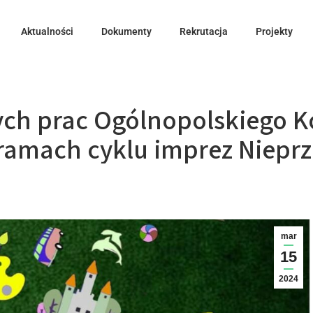
Aktualności
Dokumenty
Rekrutacja
Projekty
ch prac Ogólnopolskiego K
ramach cyklu imprez Nieprze
mar
15
2024