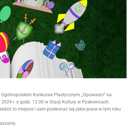
 Ogólnopolskim Konkursie Plastycznym „Opowieści” na
a 2024 r. o godz. 12.00 w Stacji Kultury w Pyskowicach.
edzić to miejsce i sam przekonać się jakie prace w tym roku
raszamy.