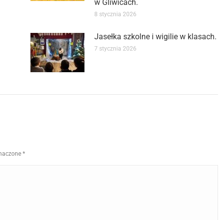
w Gliwicach.
8 stycznia 2026
Jasełka szkolne i wigilie w klasach.
7 stycznia 2026
znaczone
*