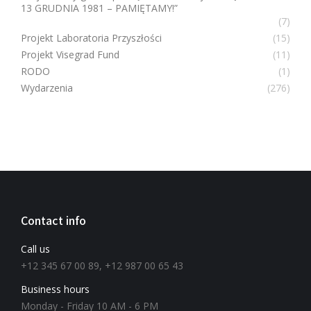
13 GRUDNIA 1981 – PAMIĘTAMY!”
(7)
Projekt Laboratoria Przyszłości
(15)
Projekt Visegrad Fund
(11)
RODO
(1)
Wydarzenia
(276)
Contact info
Call us
+12 345 67 00 89, +12 987 00 65 43
Business hours
Monday - Friday 10 AM - 6 PM