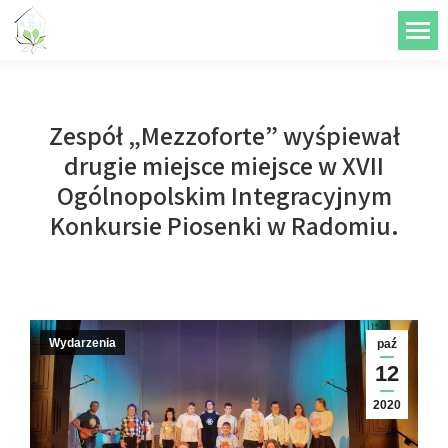
do
treści
Zespół „Mezzoforte” wyśpiewał
drugie miejsce miejsce w XVII
Ogólnopolskim Integracyjnym
Konkursie Piosenki w Radomiu.
Wydarzenia
paź
12
2020