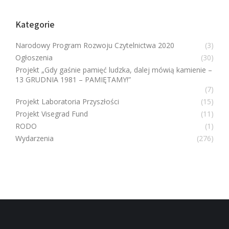
Kategorie
Narodowy Program Rozwoju Czytelnictwa 2020
(3)
Ogłoszenia
(30)
Projekt „Gdy gaśnie pamięć ludzka, dalej mówią kamienie –
13 GRUDNIA 1981 – PAMIĘTAMY!”
(7)
Projekt Laboratoria Przyszłości
(15)
Projekt Visegrad Fund
(11)
RODO
(1)
Wydarzenia
(276)