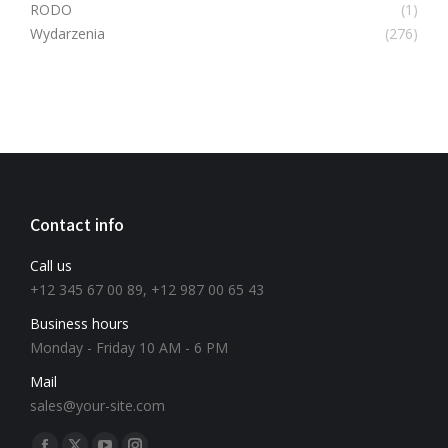
RODO
(1)
Wydarzenia
(276)
Contact info
Call us
+12 345 67 00 89, +12 987 00 65 43
Business hours
Monday - Friday 10 AM - 6 PM
Mail
sales@your-site.com
Znajdź nas na: