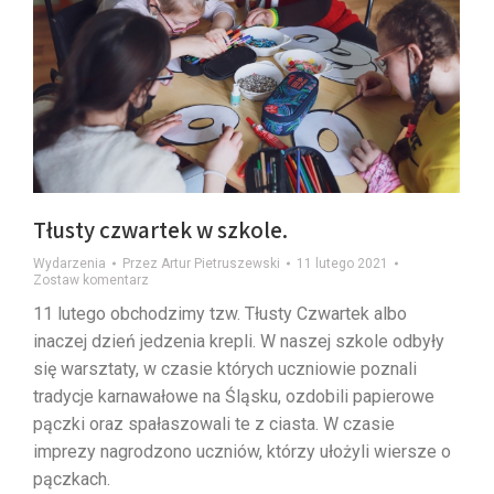
Tłusty czwartek w szkole.
Wydarzenia
Przez
Artur Pietruszewski
11 lutego 2021
Zostaw komentarz
11 lutego obchodzimy tzw. Tłusty Czwartek albo
inaczej dzień jedzenia krepli. W naszej szkole odbyły
się warsztaty, w czasie których uczniowie poznali
tradycje karnawałowe na Śląsku, ozdobili papierowe
pączki oraz spałaszowali te z ciasta. W czasie
imprezy nagrodzono uczniów, którzy ułożyli wiersze o
pączkach.