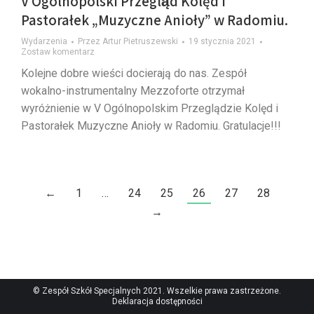
V Ogólnopolski Przegląd Kolęd i
Pastorałek „Muzyczne Anioły” w Radomiu.
Wydarzenia
Przez
Artur Pietruszewski
19 stycznia 2021
Zostaw komentarz
Kolejne dobre wieści docierają do nas. Zespół
wokalno-instrumentalny Mezzoforte otrzymał
wyróżnienie w V Ogólnopolskim Przeglądzie Kolęd i
Pastorałek Muzyczne Anioły w Radomiu. Gratulacje!!!
←
1
…
24
25
26
27
28
→
© Zespół Szkół Specjalnych 2021. Wszelkie prawa zastrzeżone.
Deklaracja dostępności