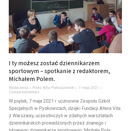
I ty możesz zostać dziennikarzem
sportowym – spotkanie z redaktorem,
Michałem Polem.
Wydarzenia
Przez
Artur Pietruszewski
7 maja 2021
Zostaw komentarz
W piątek, 7 maja 2021 r. uczniowie Zespołu Szkół
Specjalnych w Pyskowicach, dzięki Fundacji Altera Vita
z Warszawy, uczestniczyli w zdalnych warsztatach
dziennikarskich prowadzonych przez znanego i
lubianego dziennikarza sportowego, Michała Pola,