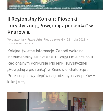
II Regionalny Konkurs Piosenki
Turystycznej „Powędruj z piosenką” w
Knurowie.
Wydarzenia
Przez
Artur Pietruszewski
22 maja 2021
Zostaw komentarz
Kolejne świetne informacje. Zespół wokalno-
instrumentalny MEZZOFORTE zajął I miejsce na II
Regionalnym Konkursie Piosenki Turystycznej
„Powędruj z piosenką” w Knurowie. Gratulacje .
Posłuchajcie występów nagrodzonych zespołów –
kliknij tutaj