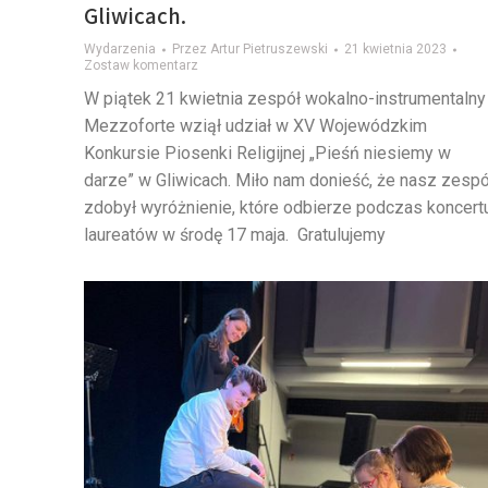
Gliwicach.
Wydarzenia
Przez
Artur Pietruszewski
21 kwietnia 2023
Zostaw komentarz
W piątek 21 kwietnia zespół wokalno-instrumentalny
Mezzoforte wziął udział w XV Wojewódzkim
Konkursie Piosenki Religijnej „Pieśń niesiemy w
darze” w Gliwicach. Miło nam donieść, że nasz zespó
zdobył wyróżnienie, które odbierze podczas koncert
laureatów w środę 17 maja. Gratulujemy