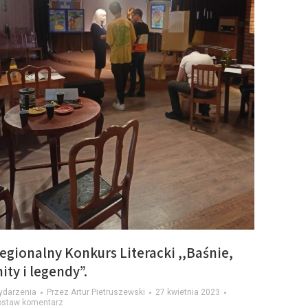
egionalny Konkurs Literacki ,,Baśnie,
ity i legendy”.
ydarzenia
Przez
Artur Pietruszewski
27 kwietnia 2023
ostaw komentarz