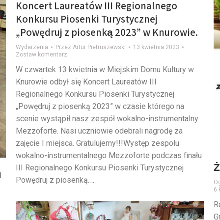
Koncert Laureatów III Regionalnego
Konkursu Piosenki Turystycznej
„Powędruj z piosenką 2023” w Knurowie.
Wydarzenia
Przez
Artur Pietruszewski
13 kwietnia 2023
Zostaw komentarz
W czwartek 13 kwietnia w Miejskim Domu Kultury w
Knurowie odbył się Koncert Laureatów III
Regionalnego Konkursu Piosenki Turystycznej
„Powędruj z piosenką 2023” w czasie którego na
scenie wystąpił nasz zespół wokalno-instrumentalny
Mezzoforte. Nasi uczniowie odebrali nagrodę za
zajęcie I miejsca. Gratulujemy!!!Występ zespołu
wokalno-instrumentalnego Mezzoforte podczas finału
Ż
III Regionalnego Konkursu Piosenki Turystycznej
u
Powędruj z piosenką.…
Og
6 
R
G