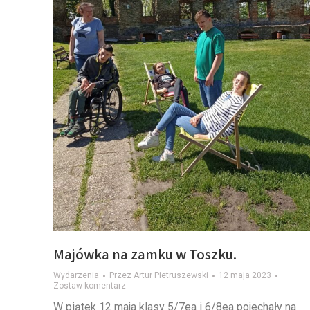
Majówka na zamku w Toszku.
Wydarzenia
Przez
Artur Pietruszewski
12 maja 2023
Zostaw komentarz
W piątek 12 maja klasy 5/7ea i 6/8ea pojechały na