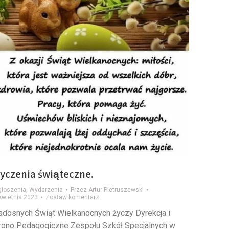
yczenia świąteczne.
łoszenia
,
Wydarzenia
Przez
Artur Pietruszewski
kwietnia 2023
Zostaw komentarz
adosnych Świąt Wielkanocnych życzy Dyrekcja i
rono Pedagogiczne Zespołu Szkół Specjalnych w