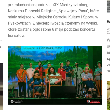
przesłuchaniach podczas XIX Międzyszkolnego
Konkursu Piosenki Religijnej „Śpiewajmy Panu”, które
miały miejsce w Miejskim Ośrodku Kultury i Sportu w
W
Pyskowicach. Z niecierpliwością czekamy na wyniki,
które zostaną ogłoszone 8 maja podczas koncertu
W
Z
laureatów.
W
ł
s
u
a
s
z
r