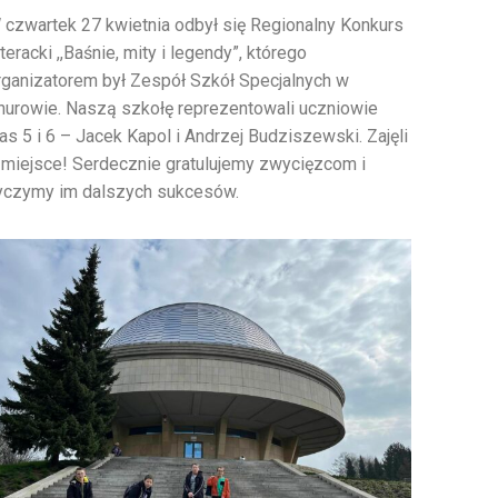
 czwartek 27 kwietnia odbył się Regionalny Konkurs
iteracki ,,Baśnie, mity i legendy”, którego
rganizatorem był Zespół Szkół Specjalnych w
nurowie. Naszą szkołę reprezentowali uczniowie
las 5 i 6 – Jacek Kapol i Andrzej Budziszewski. Zajęli
I miejsce! Serdecznie gratulujemy zwycięzcom i
yczymy im dalszych sukcesów.