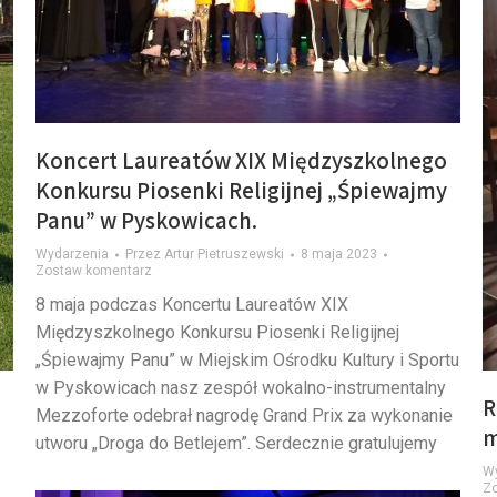
Koncert Laureatów XIX Międzyszkolnego
Konkursu Piosenki Religijnej „Śpiewajmy
Panu” w Pyskowicach.
Wydarzenia
Przez
Artur Pietruszewski
8 maja 2023
Zostaw komentarz
8 maja podczas Koncertu Laureatów XIX
Międzyszkolnego Konkursu Piosenki Religijnej
„Śpiewajmy Panu” w Miejskim Ośrodku Kultury i Sportu
w Pyskowicach nasz zespół wokalno-instrumentalny
R
Mezzoforte odebrał nagrodę Grand Prix za wykonanie
m
utworu „Droga do Betlejem”. Serdecznie gratulujemy
W
Z