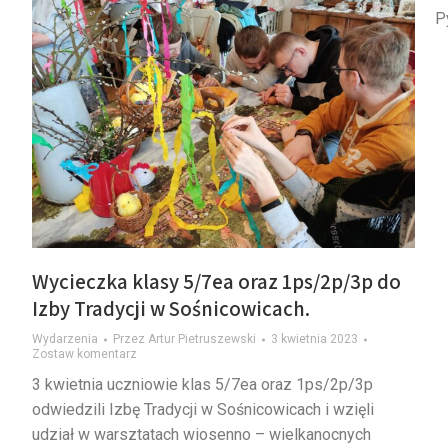
P
Wycieczka klasy 5/7ea oraz 1ps/2p/3p do
Izby Tradycji w Sośnicowicach.
Wydarzenia
Przez
Artur Pietruszewski
3 kwietnia 2023
Zostaw komentarz
3 kwietnia uczniowie klas 5/7ea oraz 1ps/2p/3p
odwiedzili Izbę Tradycji w Sośnicowicach i wzięli
udział w warsztatach wiosenno – wielkanocnych