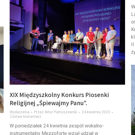
W
L
o
K
k
I
ż
XIX Międzyszkolny Konkurs Piosenki
Religijnej „Śpiewajmy Panu”.
Wydarzenia
Przez
Artur Pietruszewski
24 kwietnia 2023
Zostaw komentarz
W poniedziałek 24 kwietnia zespół wokalno-
instrumentalny Mezzoforte wziął udział w