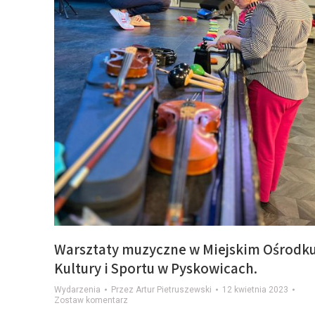
Warsztaty muzyczne w Miejskim Ośrodk
Kultury i Sportu w Pyskowicach.
Wydarzenia
Przez
Artur Pietruszewski
12 kwietnia 2023
Zostaw komentarz