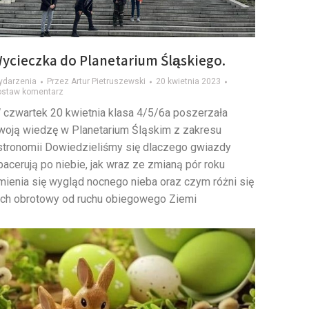
ycieczka do Planetarium Śląskiego.
ydarzenia
Przez
Artur Pietruszewski
20 kwietnia 2023
ostaw komentarz
 czwartek 20 kwietnia klasa 4/5/6a poszerzała
woją wiedzę w Planetarium Śląskim z zakresu
stronomii Dowiedzieliśmy się dlaczego gwiazdy
pacerują po niebie, jak wraz ze zmianą pór roku
mienia się wygląd nocnego nieba oraz czym różni się
uch obrotowy od ruchu obiegowego Ziemi